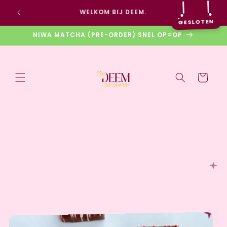
Meteen
DÉ WINKEL VOOR DE LEKKERSTE BONBONS,
naar de
CHOCOLADE, MACARONS EN PATISSERIE
content
GESLOTEN
NIWA MATCHA (PRE-ORDER) SNEL OP=OP
Winkelwage