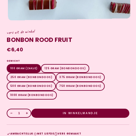
vers uit de winkel
BONBON ROOD FRUIT
€6,40
GEWICHT
100 GRAM (ZAKJE)
125 GRAM (BONBONDOOS)
250 GRAM (BONBONDOOS)
375 GRAM (BONBONDOOS)
500 GRAM (BONBONDOOS)
750 GRAM (BONBONDOOS)
1000 GRAM (BONBONDOOS)
−
+
IN WINKELMANDJE
AMBACHTELIJK
MET LIEFDE
VERS GEMAAKT